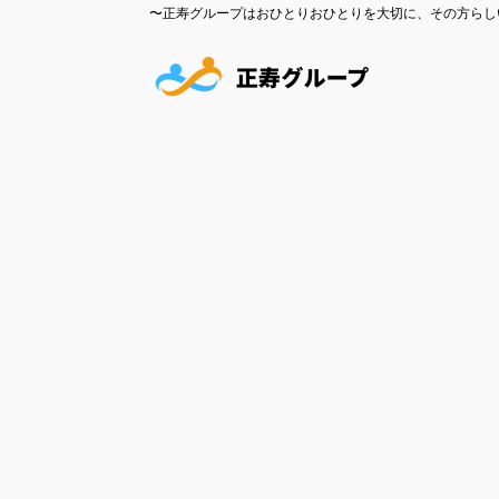
憩いホーム 湯田の里
〜正寿グループはおひとりおひとりを大切に、その方らし
憩いホーム 湯田の里 
2025年05月09日